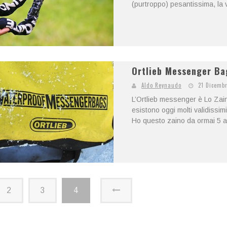
(purtroppo) pesantissima, la 
Ortlieb Messenger Bag
Aldo Reynaudo
21 Dicemb
L’Ortlieb messenger è Lo Zai
esistono oggi molti validissimi
Ho questo zaino da ormai 5 a
2
3
4