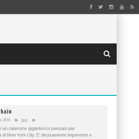
Chain
o 2014
Test
 è un catenone gigantesco pensato per
ttà di New York City. E’ decisamente imponente e