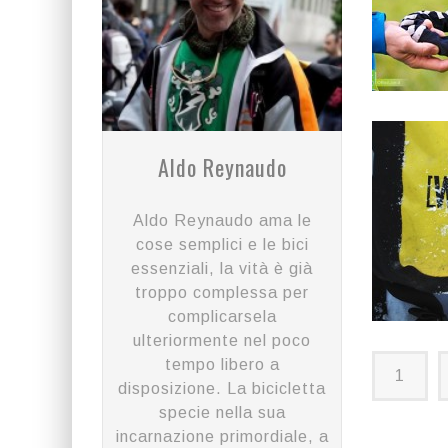
Aldo Reynaudo
Aldo Reynaudo ama le
cose semplici e le bici
essenziali, la vità è già
troppo complessa per
complicarsela
ulteriormente nel poco
tempo libero a
1
disposizione. La bicicletta
specie nella sua
incarnazione primordiale, a