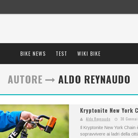
BIKE NEWS
TEST
WIKI BIKE
AUTORE
ALDO REYNAUDO
Kryptonite New York 
Aldo Reynaudo
30 Gennai
Il Kryptonite New York Chain
sopravvivere ai ladri della ci