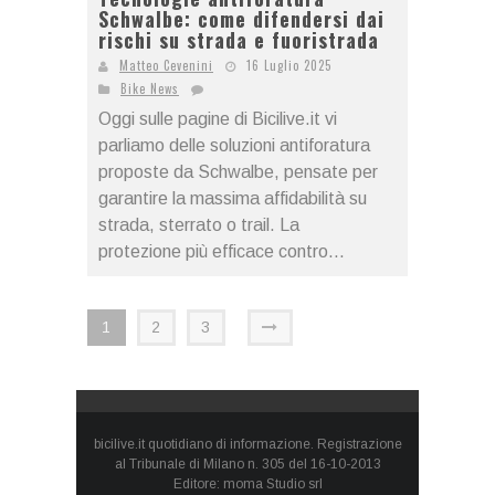
Schwalbe: come difendersi dai
rischi su strada e fuoristrada
Matteo Cevenini
16 Luglio 2025
Bike News
Oggi sulle pagine di Bicilive.it vi
parliamo delle soluzioni antiforatura
proposte da Schwalbe, pensate per
garantire la massima affidabilità su
strada, sterrato o trail. La
protezione più efficace contro...
1
2
3
bicilive.it quotidiano di informazione. Registrazione
al Tribunale di Milano n. 305 del 16-10-2013
Editore: moma Studio srl