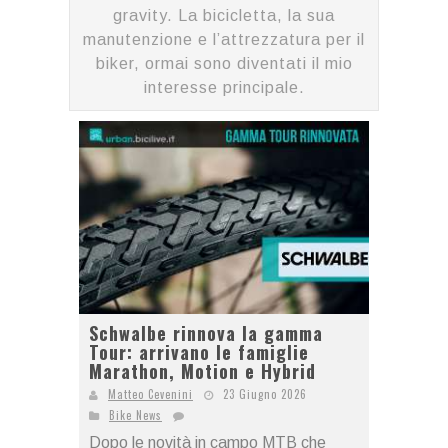
gravity. La bicicletta, la sua
manutenzione e l’attrezzatura per il
biker, ormai sono diventati il mio
interesse principale.
Schwalbe rinnova la gamma
Tour: arrivano le famiglie
Marathon, Motion e Hybrid
Matteo Cevenini
23 Giugno 2026
Bike News
Dopo le novità in campo MTB che