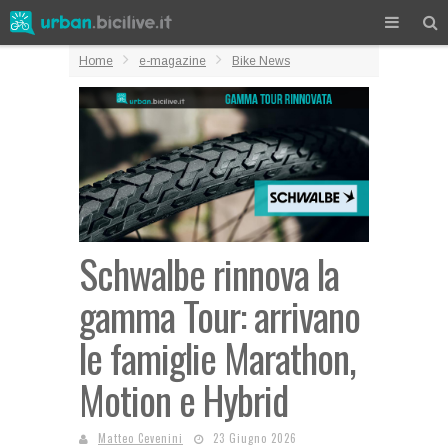
Home
e-magazine
Bike News
Schwalbe rinnova la
gamma Tour: arrivano
le famiglie Marathon,
Motion e Hybrid
Matteo Cevenini
23 Giugno 2026