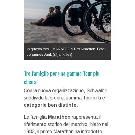
In questa foto il MARATHON Pro Almotion. Foto:
Johannes Jank (@jankfiles)
Tre famiglie per una gamma Tour più
chiara
Con la nuova organizzazione, Schwalbe
suddivide la propria gamma Tour in
tre
categorie ben distinte
.
La famiglia
Marathon
rappresenta il
riferimento storico del marchio. Nato nel
1983, il primo Marathon ha introdotto