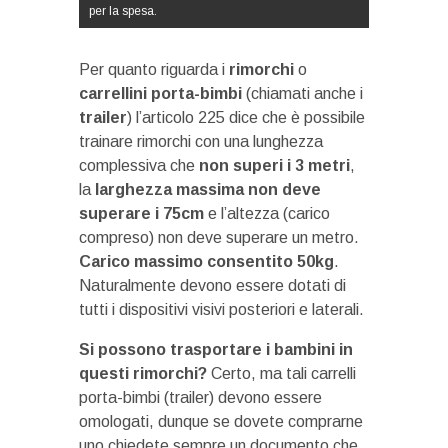
per la spesa.
Per quanto riguarda i
rimorchi
o
carrellini porta-bimbi
(chiamati anche i
trailer
) l’articolo 225 dice che è possibile
trainare rimorchi con una lunghezza
complessiva che
non superi i 3 metri
,
la
larghezza massima non deve
superare i 75cm
e l’altezza (carico
compreso) non deve superare un metro.
Carico massimo consentito 50kg
.
Naturalmente devono essere dotati di
tutti i dispositivi visivi posteriori e laterali.
Si possono trasportare i bambini in
questi rimorchi?
Certo, ma tali carrelli
porta-bimbi (trailer) devono essere
omologati, dunque se dovete comprarne
uno chiedete sempre un documento che