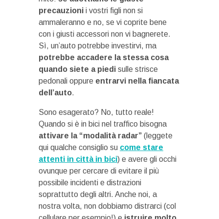
precauzioni
i vostri figli non si
ammaleranno e no, se vi coprite bene
con i giusti accessori non vi bagnerete.
Sì, un’auto potrebbe investirvi, ma
potrebbe accadere la stessa cosa
quando siete a piedi
sulle strisce
pedonali oppure
entrarvi nella fiancata
dell’auto
.
Sono esagerato? No, tutto reale!
Quando si è in bici nel traffico bisogna
attivare la “modalità radar”
(leggete
qui qualche consiglio su
come stare
attenti in città in bici
) e avere gli occhi
ovunque per cercare di evitare il più
possibile incidenti e distrazioni
soprattutto degli altri. Anche noi, a
nostra volta, non dobbiamo distrarci (col
cellulare per esempio!) e
istruire molto