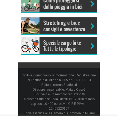
bicilive.it quotidiano di informazione. Registrazione
al Tribunale di Milano n. 305 del 16-10-2013
Editore: moma Studio srl
Direttore responsabile: Matteo Cappè
BiciLive.it è un marchio registrato ®
© moma Studio srl - Via Ricotti 15 - 20158 Milano
cap.soc. 10.400 euro I.V. - C.F E P.IVA n.
12455220157
Società iscritta alla Camera di Commercio Milano
Monza Brianza Lodi - REA: MI-1660257 - società con