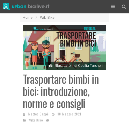
Home
Wiki Bike
Illustrazioni di Cecilia Turchelli
Trasportare bimbi in
bici: introduzione,
norme e consigli
Matteo Cappè
30 Maggio 2021
Wiki Bike