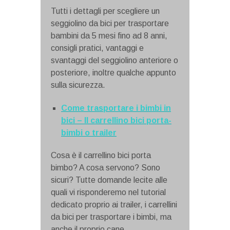
Tutti i dettagli per scegliere un
seggiolino da bici per trasportare
bambini da 5 mesi fino ad 8 anni,
consigli pratici, vantaggi e
svantaggi del seggiolino anteriore o
posteriore, inoltre qualche appunto
sulla sicurezza.
Come trasportare i bimbi in
bici – Il carrellino bici porta-
bimbi o trailer
Cosa è il carrellino bici porta
bimbo? A cosa servono? Sono
sicuri? Tutte domande lecite alle
quali vi risponderemo nel tutorial
dedicato proprio ai trailer, i carrellini
da bici per trasportare i bimbi, ma
anche il proprio cane.