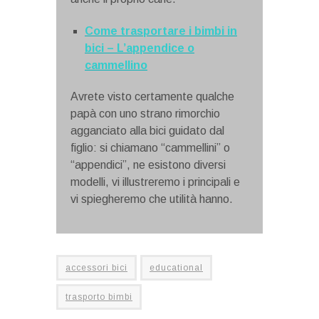
Come trasportare i bimbi in
bici – L’appendice o
cammellino
Avrete visto certamente qualche
papà con uno strano rimorchio
agganciato alla bici guidato dal
figlio: si chiamano “cammellini” o
“appendici”, ne esistono diversi
modelli, vi illustreremo i principali e
vi spiegheremo che utilità hanno.
accessori bici
educational
trasporto bimbi