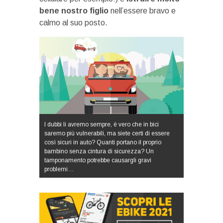
bene nostro figlio
nell’essere bravo e
calmo al suo posto.
I dubbi li avremo sempre, è vero che in bici
saremo più vulnerabili, ma siete certi di essere
così sicuri in auto? Quanti portano il proprio
bambino senza cintura di sicurezza? Un
tamponamento potrebbe causargli gravi
problemi…