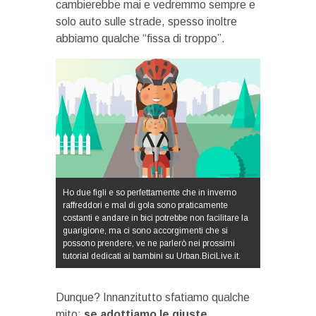
cambierebbe mai e vedremmo sempre e
solo auto sulle strade, spesso inoltre
abbiamo qualche “fissa di troppo”.
Ho due figli e so perfettamente che in inverno
raffreddori e mal di gola sono praticamente
costanti e andare in bici potrebbe non facilitare la
guarigione, ma ci sono accorgimenti che si
possono prendere, ve ne parlerò nei prossimi
tutorial dedicati ai bambini su Urban.BiciLive.it.
Dunque? Innanzitutto sfatiamo qualche
mito:
se adottiamo le giuste