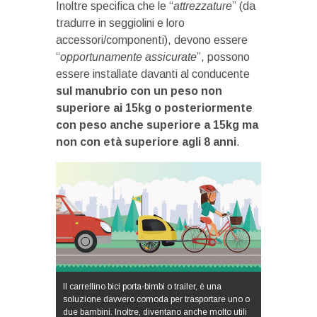
Inoltre specifica che le “
attrezzature
” (da
tradurre in seggiolini e loro
accessori/componenti), devono essere
“
opportunamente assicurate
”, possono
essere installate davanti al conducente
sul manubrio con un peso non
superiore ai 15kg o posteriormente
con peso anche superiore a 15kg ma
non con età superiore agli 8 anni
.
Il carrellino bici porta-bimbi o trailer, è una
soluzione davvero comoda per trasportare uno o
due bambini. Inoltre, diventano anche molto utili