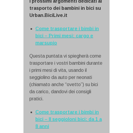
I prossimi argomenti dedicati al
trasporto dei bambini in bici su
Urban.BiciLive.it
Come trasportare i bimbi in
bici – Primi mesi: cargo e
marsupio
Questa puntata vi spiegherà come
trasportare i vostri bambini durante
i primi mesi di vita, usando il
seggiolino da auto per neonati
(chiamato anche “ovetto”) su bici
da carico, dandovi dei consigli
pratici.
Come trasportare i bimbi in
bici – Il seggioloni bici: da 1 a
8 anni