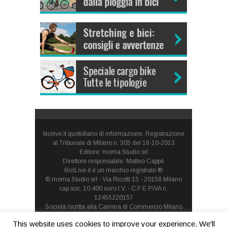
bicilive.it quotidiano di informazione. Registrazione
al Tribunale di Milano n. 305 del 16-10-2013
Editore: moma Studio srl
Direttore responsabile: Matteo Cappè
BiciLive.it è un marchio registrato ®
© moma Studio srl - Via Ricotti 15 - 20158 Milano
cap.soc. 10.400 euro I.V. - C.F E P.IVA n.
12455220157
Società iscritta alla Camera di Commercio Milano
Monza Brianza Lodi - REA: MI-1660257 - società con
This website uses cookies to improve your experience. We'll
socio unico