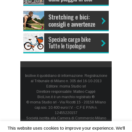
bicilive.it quotidiano di informazione. Registrazione
al Tribunale di Milano n. 305 del 16-10-2013
Editore: moma Studio srl
Direttore responsabile: Matteo Cappè
BiciLive.it è un marchio registrato ®
© moma Studio srl - Via Ricotti 15 - 20158 Milano
cap.soc. 10.400 euro I.V. - C.F E P.IVA n.
12455220157
Società iscritta alla Camera di Commercio Milano
Monza Brianza Lodi - REA: MI-1660257 - società con
This website uses cookies to improve your experience. We'll
socio unico