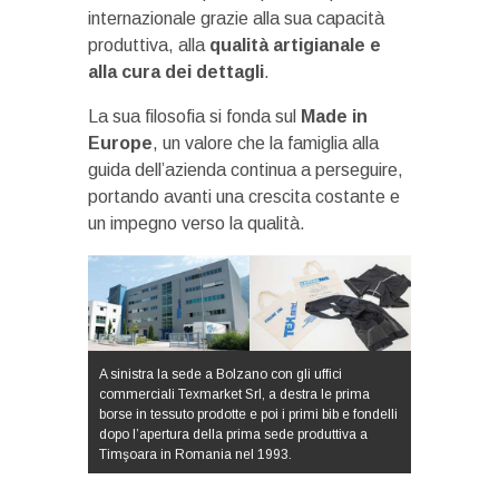
internazionale grazie alla sua capacità
produttiva, alla
qualità artigianale e
alla cura dei dettagli
.
La sua filosofia si fonda sul
Made in
Europe
, un valore che la famiglia alla
guida dell’azienda continua a perseguire,
portando avanti una crescita costante e
un impegno verso la qualità.
A sinistra la sede a Bolzano con gli uffici
commerciali Texmarket Srl, a destra le prima
borse in tessuto prodotte e poi i primi bib e fondelli
dopo l’apertura della prima sede produttiva a
Timşoara in Romania nel 1993.