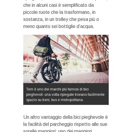
che in alcuni casi è semplificato da
piccole ruote che la trasformano, in
sostanza, in un trolley che pesa più o
meno quanto sei bottiglie d’acqua.
Tern è uno dei marchi più famosi di bici
pieghevoli: una volta ripiegate trovano facilmente
spazio su treni, bus e metropolitana.
Un altro vantaggio della bici pieghevole è
la facilità del parcheggio rispetto alle sue
sorelle maggiori: uno dei maggiori