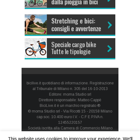
bicilive.it quotidiano di informazione. Registrazione
al Tribunale di Milano n. 305 del 16-10-2013
Editore: moma Studio srl
Direttore responsabile: Matteo Cappè
BiciLive.it è un marchio registrato ®
© moma Studio srl - Via Ricotti 15 - 20158 Milano
cap.soc. 10.400 euro I.V. - C.F E P.IVA n.
12455220157
Società iscritta alla Camera di Commercio Milano
Monza Brianza Lodi - REA: MI-1660257 - società con
This website uses cookies to improve your experience. We'll
socio unico