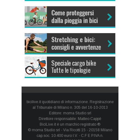
bicilive.it quotidiano di informazione. Registrazione
al Tribunale di Milano n. 305 del 16-10-2013
Editore: moma Studio srl
Direttore responsabile: Matteo Cappè
BiciLive.it è un marchio registrato ®
© moma Studio srl - Via Ricotti 15 - 20158 Milano
cap.soc. 10.400 euro I.V. - C.F E P.IVA n.