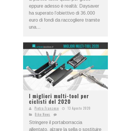
eppure adesso è realtà: Daysaver
ha superato l’obiettivo di 36.000
euro di fondi da raccogliere tramite
una...
I migliori multi-tool per
ciclisti del 2020
Pietro Franzese
13 Agosto 2020
Bike News
Stringere il portaborraccia
allentato, alzare la sella o sostituire