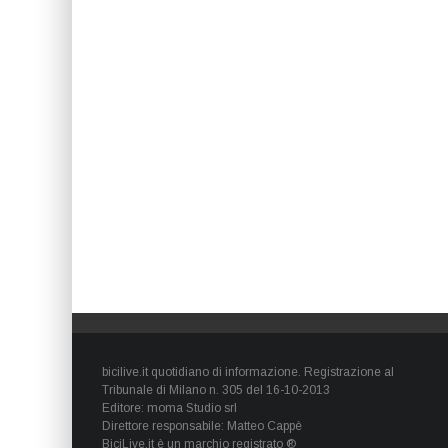
bicilive.it quotidiano di informazione. Registrazione al
Tribunale di Milano n. 305 del 16-10-2013
Editore: moma Studio srl
Direttore responsabile: Matteo Cappè
BiciLive.it è un marchio registrato ®