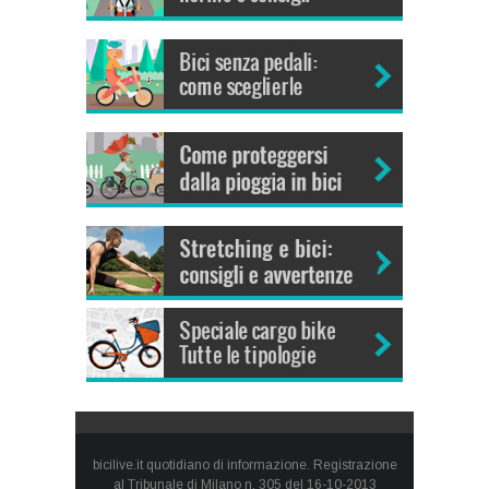
bicilive.it quotidiano di informazione. Registrazione
al Tribunale di Milano n. 305 del 16-10-2013