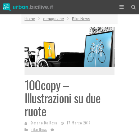
Home
e-magazine
Bike News
100copy –
Illustrazioni su due
ruote
Stefano De Rosa
17 Marzo 2014
Bike News