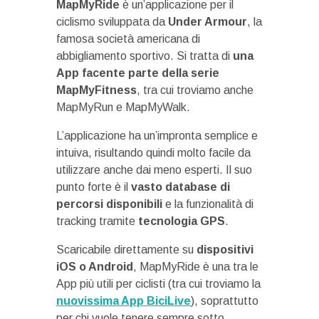
MapMyRide
è un’applicazione per il
ciclismo sviluppata da
Under Armour
, la
famosa società americana di
abbigliamento sportivo. Si tratta di
una
App facente parte della serie
MapMyFitness
, tra cui troviamo anche
MapMyRun e MapMyWalk.
L’applicazione ha un’impronta semplice e
intuiva, risultando quindi molto facile da
utilizzare anche dai meno esperti. Il suo
punto forte è il
vasto database di
percorsi disponibili
e la funzionalità di
tracking tramite
tecnologia GPS
.
Scaricabile direttamente su
dispositivi
iOS o Android
, MapMyRide è una tra le
App più utili per ciclisti (tra cui troviamo la
nuovissima App BiciLive
), soprattutto
per chi vuole tenere sempre sotto