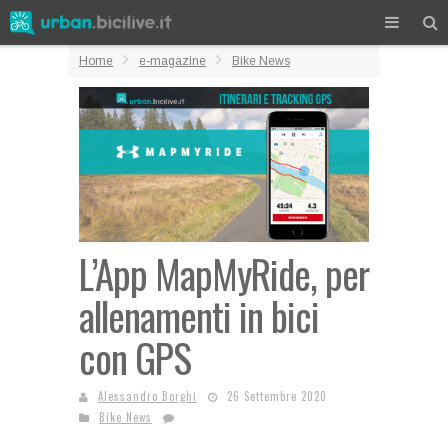
Home
e-magazine
Bike News
L’App MapMyRide, per
allenamenti in bici
con GPS
Alessandro Borghi
26 Settembre 2020
Bike News