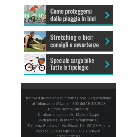
bicilive.it quotidiano di informazione. Registrazione
al Tribunale di Milano n. 305 del 16-10-2013
Editore: moma Studio srl
Direttore responsabile: Matteo Cappè
BiciLive.it è un marchio registrato ®
© moma Studio srl - Via Ricotti 15 - 20158 Milano
cap.soc. 10.400 euro I.V. - C.F E P.IVA n.
12455220157