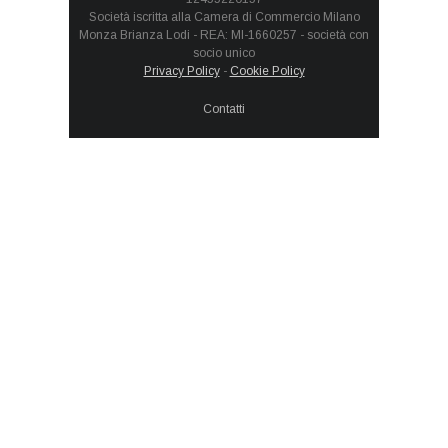
Società iscritta alla Camera di Commercio Milano
Monza Brianza Lodi - REA: MI-1660257 - società con
socio unico
Privacy Policy
-
Cookie Policy
Contatti