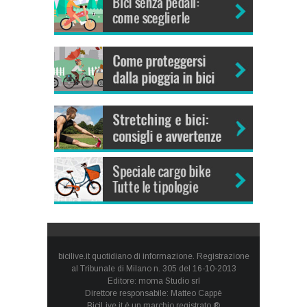
bicilive.it quotidiano di informazione. Registrazione
al Tribunale di Milano n. 305 del 16-10-2013
Editore: moma Studio srl
Direttore responsabile: Matteo Cappè
BiciLive.it è un marchio registrato ®