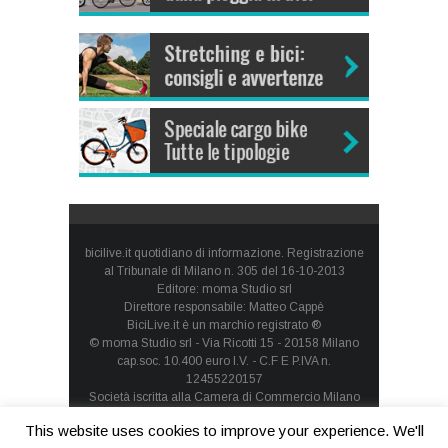
bicilive.it quotidiano di informazione. Registrazione
al Tribunale di Milano n. 305 del 16-10-2013
Editore: moma Studio srl
Direttore responsabile: Matteo Cappè
BiciLive.it è un marchio registrato ®
© moma Studio srl - Via Ricotti 15 - 20158 Milano
cap.soc. 10.400 euro I.V. - C.F E P.IVA n.
12455220157
Società iscritta alla Camera di Commercio Milano
Monza Brianza Lodi - REA: MI-1660257 - società con
This website uses cookies to improve your experience. We'll
socio unico