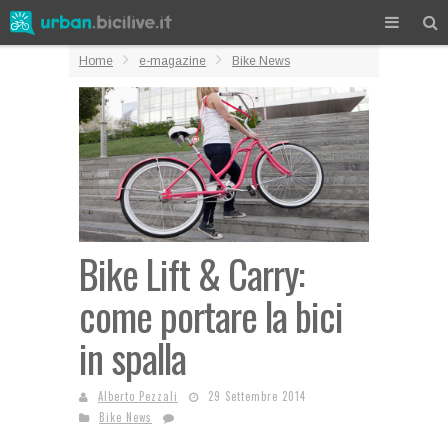
Home
e-magazine
Bike News
Bike Lift & Carry:
come portare la bici
in spalla
Alberto Pezzali
29 Settembre 2014
Bike News