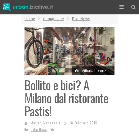
Home
e-magazine
Bike News
Vittoria Lorenzetti
Bollito e bici? A
Milano dal ristorante
Pastis!
Matteo Ganassali
18 Febbraio 2015
Bike News