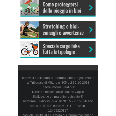
bicilive.it quotidiano di informazione. Registrazione
al Tribunale di Milano n. 305 del 16-10-2013
Editore: moma Studio srl
Direttore responsabile: Matteo Cappè
BiciLive.it è un marchio registrato ®
© moma Studio srl - Via Ricotti 15 - 20158 Milano
cap.soc. 10.400 euro I.V. - C.F E P.IVA n.
12455220157
Società iscritta alla Camera di Commercio Milano