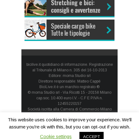
bicilive.it quotidiano di informazione. Registrazione
al Tribunale di Milano n. 305 del 16-10-2013
Editore: moma Studio srl
Direttore responsabile: Matteo Cappè
BiciLive.it è un marchio registrato ®
© moma Studio srl - Via Ricotti 15 - 20158 Milano
cap.soc. 10.400 euro I.V. - C.F E P.IVA n.
12455220157
Società iscritta alla Camera di Commercio Milano
Monza Brianza Lodi - REA: MI-1660257 - società con
This website uses cookies to improve your experience. We'll
socio unico
Privacy Policy
-
Cookie Policy
assume you're ok with this, but you can opt-out if you wish.
Cookie settings
ACCEPT
Contatti