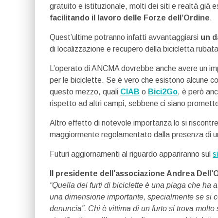
gratuito e istituzionale, molti dei siti e realtà già
facilitando il lavoro delle Forze dell’Ordine
.
Quest’ultime potranno infatti avvantaggiarsi
un d
di localizzazione e recupero della bicicletta rubata
L’operato di ANCMA dovrebbe anche avere un impat
per le biciclette. Se è vero che esistono alcune 
questo mezzo, quali
CIAB
o
Bici2Go
, è però an
rispetto ad altri campi, sebbene ci siano prometten
Altro effetto di notevole importanza lo si riscont
maggiormente regolamentato dalla presenza di un r
Futuri aggiornamenti al riguardo appariranno sul
s
Il presidente dell’associazione Andrea Dell’
“Quella dei furti di biciclette è una piaga che ha a
una dimensione importante, specialmente se si 
denuncia”. Chi è vittima di un furto si trova molto