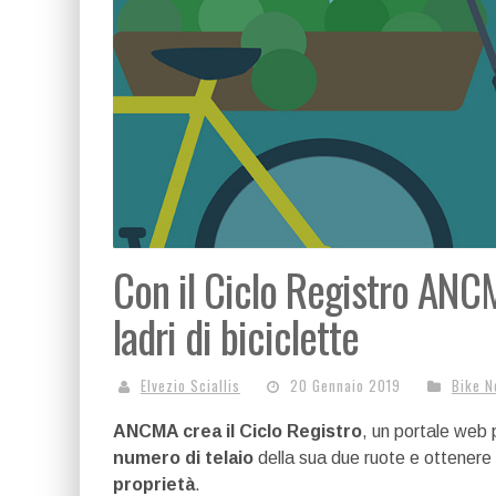
Con il Ciclo Registro ANCM
ladri di biciclette
Elvezio Sciallis
20 Gennaio 2019
Bike 
ANCMA crea il Ciclo Registro
, un portale web p
numero di telaio
della sua due ruote e ottener
proprietà
.