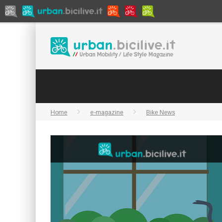
Home
e-magazine
Bike News