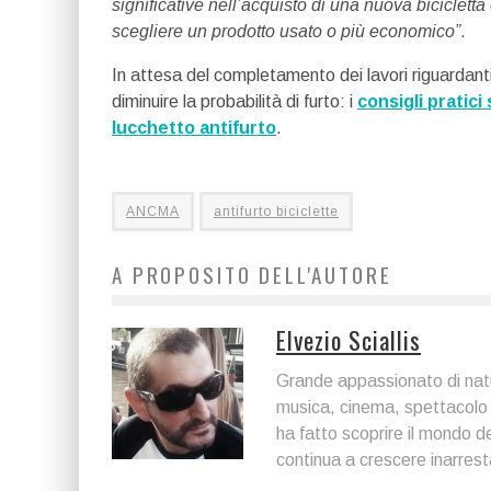
significative nell’acquisto di una nuova biciclett
scegliere un prodotto usato o più economico”
.
In attesa del completamento dei lavori riguardanti i
diminuire la probabilità di furto: i
consigli pratici
lucchetto antifurto
.
ANCMA
antifurto biciclette
A PROPOSITO DELL'AUTORE
Elvezio Sciallis
Grande appassionato di natur
musica, cinema, spettacolo 
ha fatto scoprire il mondo de
continua a crescere inarrest