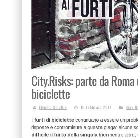
City.Risks: parte da Roma u
biciclette
Elvezio Sciallis
15 Febbraio 2017
Bike 
I
furti di biciclette
continuano a essere un problem
risposte e contromisure a questa piaga: alcune s
difficile il furto della singola bici
mentre altre