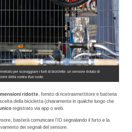
metodo per scoraggiare i furti di biciclette: un sensore dotato di
zione della vostra due ruote.
imensioni ridotte
, fornito di ricetrasmettitore e batteria
a scelta della bicicletta (chiaramente in qualche luogo che
unico
registrato via app o web.
nsore, basterà comunicare l’ID segnalando il furto e la
levamento dei segnali del sensore.