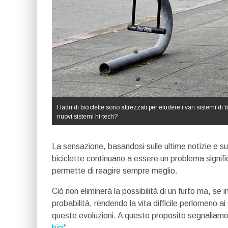
I ladri di biciclette sono attrezzati per eludere i vari sistemi d
nuovi sistemi hi-tech?
La sensazione, basandosi sulle ultime notizie e sull
biciclette continuano a essere un problema significa
permette di reagire sempre meglio.
Ciò non eliminerà la possibilità di un furto ma, s
probabilità, rendendo la vita difficile perlomeno ai
queste evoluzioni. A questo proposito segnaliamo il
bici
“.