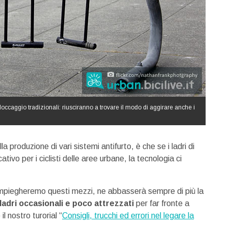
i bloccaggio tradizionali: riusciranno a trovare il modo di aggirare anche i
a produzione di vari sistemi antifurto, è che se i ladri di
tivo per i ciclisti delle aree urbane, la tecnologia ci
e impiegheremo questi mezzi, ne abbasserà sempre di più la
ladri occasionali e poco attrezzati
per far fronte a
 nostro turorial “
Consigli, trucchi ed errori nel legare la