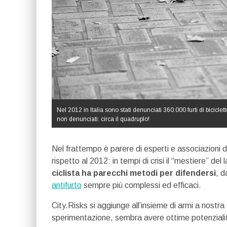
Nel 2012 in Italia sono stati denunciati 360.000 furti di biciclet
non denunciati: circa il quadruplo!
Nel frattempo è parere di esperti e associazioni d
rispetto al 2012: in tempi di crisi il “mestiere” de
ciclista ha parecchi metodi per difendersi
, d
antifurto
sempre più complessi ed efficaci.
City.Risks si aggiunge all’insieme di armi a nostra
sperimentazione, sembra avere ottime potenziali