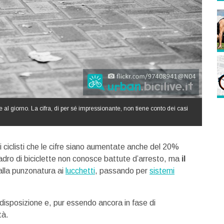
te al giorno. La cifra, di per sé impressionante, non tiene conto dei casi
i ciclisti che le cifre siano aumentate anche del 20%
l ladro di biciclette non conosce battute d’arresto, ma
il
alla punzonatura ai
lucchetti
, passando per
sistemi
 disposizione e, pur essendo ancora in fase di
tà.