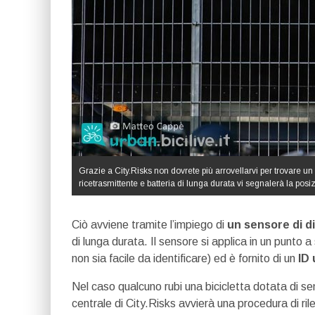
Grazie a City.Risks non dovrete più arrovellarvi per trovare un 
ricetrasmittente e batteria di lunga durata vi segnalerà la posi
Ciò avviene tramite l’impiego di
un sensore di d
di lunga durata. Il sensore si applica in un punto 
non sia facile da identificare) ed è fornito di un
ID 
Nel caso qualcuno rubi una bicicletta dotata di se
centrale di City.Risks avvierà una procedura di ri