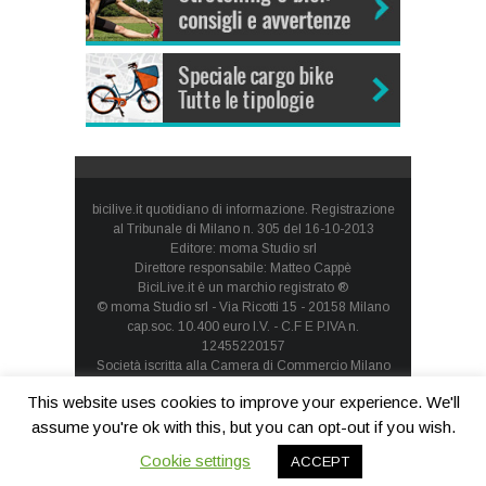
bicilive.it quotidiano di informazione. Registrazione
al Tribunale di Milano n. 305 del 16-10-2013
Editore: moma Studio srl
Direttore responsabile: Matteo Cappè
BiciLive.it è un marchio registrato ®
© moma Studio srl - Via Ricotti 15 - 20158 Milano
cap.soc. 10.400 euro I.V. - C.F E P.IVA n.
12455220157
Società iscritta alla Camera di Commercio Milano
Monza Brianza Lodi - REA: MI-1660257 - società con
This website uses cookies to improve your experience. We'll
socio unico
Privacy Policy
-
Cookie Policy
assume you're ok with this, but you can opt-out if you wish.
Cookie settings
ACCEPT
Contatti