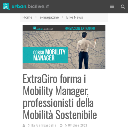
Home
e-magazine
Bike News
ExtraGiro forma i
Mobility Manager,
professionisti della
Mobilità Sostenibile
Silla Gambardella
5 Ottobre 2021