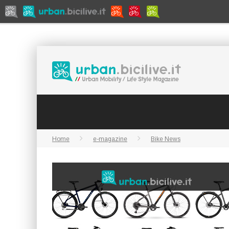
Home
e-magazine
Bike News