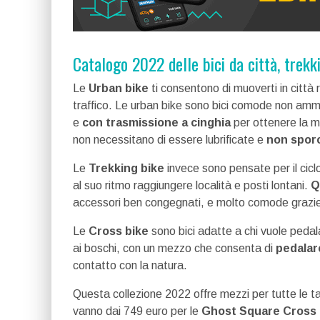
Catalogo 2022 delle bici da città, trekk
Le
Urban bike
ti consentono di muoverti in citt
traffico. Le urban bike sono bici comode non amm
e
con trasmissione a cinghia
per ottenere la m
non necessitano di essere lubrificate e
non sporc
Le
Trekking bike
invece sono pensate per il cicl
al suo ritmo raggiungere località e posti lontani.
Q
accessori ben congegnati, e molto comode grazie
Le
Cross bike
sono bici adatte a chi vuole pedala
ai boschi, con un mezzo che consenta di
pedalar
contatto con la natura.
Questa collezione 2022 offre mezzi per tutte le tas
vanno dai 749 euro per le
Ghost Square Cross