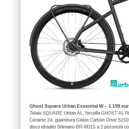
Ghost Square Urban Essential W – 1.199 eu
Telaio SQUARE Urban AL, forcella GHOST AL Rig
Ceramic 24, guarnitura Gates Carbon Drive S150 46
disco idraulici Shimano BR-M315 a 2 pistoncini c