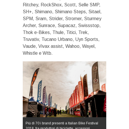
Ritchey, RockShox, Scott, Selle SMP,
SH+, Shimano, Shimano Steps, Sitael,
SPM, Sram, Strider, Stromer, Sturmey
Archer, Sunrace, Supacaz, Swissstop,
Thok e-Bikes, Thule, Titici, Trek,
Truvativ, Tucano Urbano, Uyn Sports,
Vaude, Vivax assist, Wahoo, Wayel,
Whistle e Wtb.
Più di 70 i brand presenti a Italian Bike Festival
2018, fra produttori di biciclette, accessori,