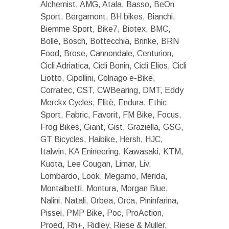
Alchemist, AMG, Atala, Basso, BeOn
Sport, Bergamont, BH bikes, Bianchi,
Biemme Sport, Bike7, Biotex, BMC,
Bollè, Bosch, Bottecchia, Brinke, BRN
Food, Brose, Cannondale, Centurion,
Cicli Adriatica, Cicli Bonin, Cicli Elios, Cicli
Liotto, Cipollini, Colnago e-Bike,
Corratec, CST, CWBearing, DMT, Eddy
Merckx Cycles, Elitè, Endura, Ethic
Sport, Fabric, Favorit, FM Bike, Focus,
Frog Bikes, Giant, Gist, Graziella, GSG,
GT Bicycles, Haibike, Hersh, HJC,
Italwin, KA Enineering, Kawasaki, KTM,
Kuota, Lee Cougan, Limar, Liv,
Lombardo, Look, Megamo, Merida,
Montalbetti, Montura, Morgan Blue,
Nalini, Natali, Orbea, Orca, Pininfarina,
Pissei, PMP Bike, Poc, ProAction,
Proed, Rh+, Ridley, Riese & Muller,