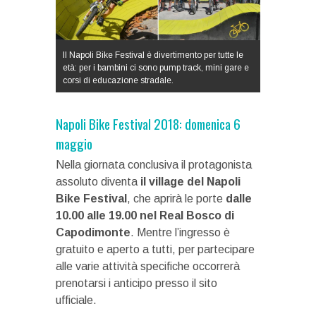
Il Napoli Bike Festival è divertimento per tutte le
età: per i bambini ci sono pump track, mini gare e
corsi di educazione stradale.
Napoli Bike Festival 2018: domenica 6
maggio
Nella giornata conclusiva il protagonista
assoluto diventa
il village del Napoli
Bike Festival
, che aprirà le porte
dalle
10.00 alle 19.00 nel Real Bosco di
Capodimonte
. Mentre l’ingresso è
gratuito e aperto a tutti, per partecipare
alle varie attività specifiche occorrerà
prenotarsi i anticipo presso il sito
ufficiale.