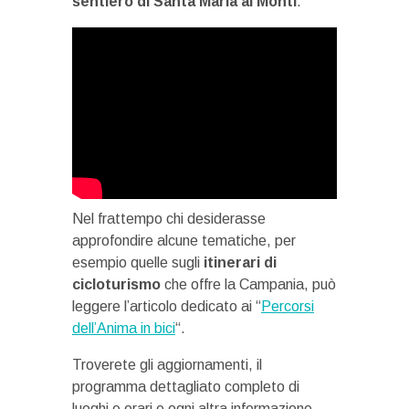
sentiero di Santa Maria ai Monti
.
Nel frattempo chi desiderasse
approfondire alcune tematiche, per
esempio quelle sugli
itinerari di
cicloturismo
che offre la Campania, può
leggere l’articolo dedicato ai “
Percorsi
dell’Anima in bici
“.
Troverete gli aggiornamenti, il
programma dettagliato completo di
luoghi e orari e ogni altra informazione