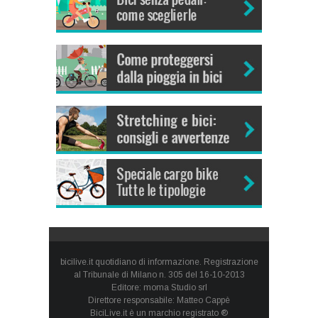
bicilive.it quotidiano di informazione. Registrazione
al Tribunale di Milano n. 305 del 16-10-2013
Editore: moma Studio srl
Direttore responsabile: Matteo Cappè
BiciLive.it è un marchio registrato ®