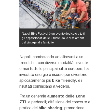
Napoli Bike Festival è un evento dedicato a tutti
gli appassionati delle 2 ruote, dai ciclisti amanti
del vintage alle famiglie.
Napoli, cominciando ad allinearsi a un
trend che, con diverse modalità, investe
ormai tutte le principali città europee, ha
investito energie e risorse per diventare
spiccatamente più
bike friendly
, e i
risultati cominciano a vedersi.
Fra un generale
aumento delle zone
ZTL
e pedonali; diffusione del concetto e
pratica del
bike sharing
; promozione