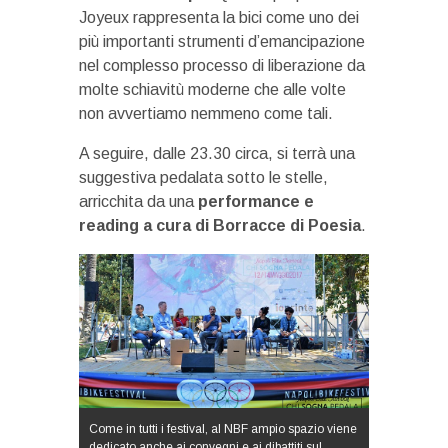
Joyeux rappresenta la bici come uno dei
più importanti strumenti d’emancipazione
nel complesso processo di liberazione da
molte schiavitù moderne che alle volte
non avvertiamo nemmeno come tali.
A seguire, dalle 23.30 circa, si terrà una
suggestiva pedalata sotto le stelle,
arricchita da una
performance e
reading a cura di Borracce di Poesia
.
Come in tutti i festival, al NBF ampio spazio viene
dedicato anche ai convegni e ai dibattiti sul