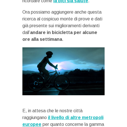
ricordare come
la bici sia salute
.
Ora possiamo aggiungere anche questa
ricerca al cospicuo monte di prove e dati
già presente sui miglioramenti derivanti
dall’
andare in bicicletta per alcune
ore alla settimana
.
E, in attesa che le nostre città
raggiungano
il livello di altre metropoli
europee
per quanto concerne la gamma