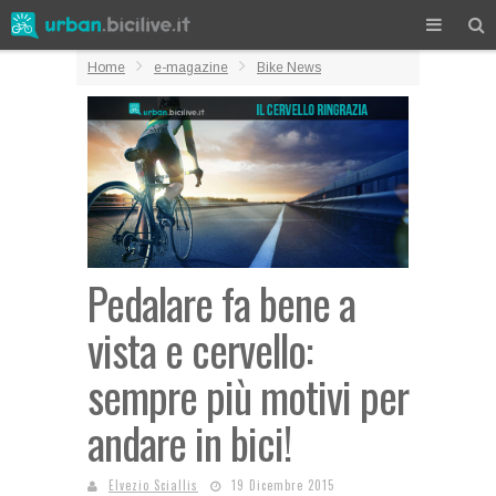
Home
e-magazine
Bike News
Pedalare fa bene a
vista e cervello:
sempre più motivi per
andare in bici!
Elvezio Sciallis
19 Dicembre 2015