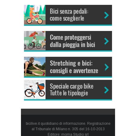
bicilive.it quotidiano di informazione. Registrazione
al Tribunale di Milano n. 305 del 16-10-2013
Editore: moma Studio srl