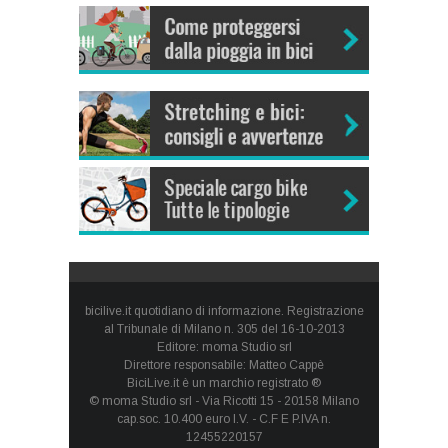
bicilive.it quotidiano di informazione. Registrazione
al Tribunale di Milano n. 305 del 16-10-2013
Editore: moma Studio srl
Direttore responsabile: Matteo Cappè
BiciLive.it è un marchio registrato ®
© moma Studio srl - Via Ricotti 15 - 20158 Milano
cap.soc. 10.400 euro I.V. - C.F E P.IVA n.
12455220157