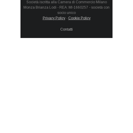
Società iscritta alla Camera di Commercio Milano
Monza Brianza Lodi - REA: MI-1660257 - società con
socio unico
Privacy Policy
-
Cookie Policy
Contatti