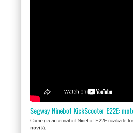
Segway Ninebot KickScooter E22E: moto
Come già accennato il Ninebot E22E ricalca le fo
novità
.