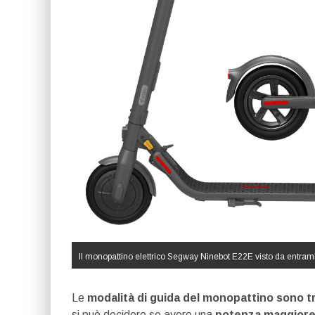
Il monopattino elettrico Segway Ninebot E22E visto da entrambi 
Le
modalità di guida del monopattino sono t
si può decidere se avere una
potenza maggiore 