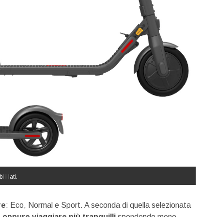
i lati.
re
: Eco, Normal e Sport. A seconda di quella selezionata
oppure viaggiare più tranquilli
spendendo meno