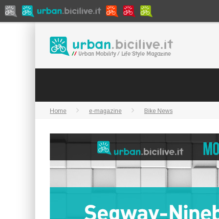
Home
e-magazine
Bike News