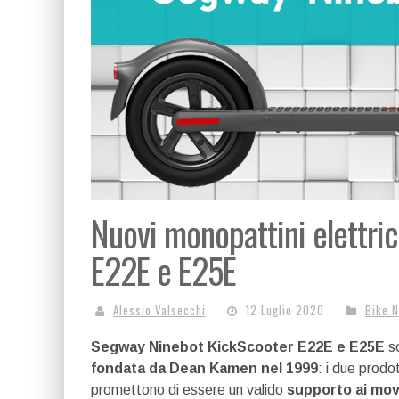
Nuovi monopattini elettri
E22E e E25E
Alessio Valsecchi
12 Luglio 2020
Bike 
Segway Ninebot KickScooter E22E e E25E
so
fondata da Dean Kamen nel 1999
: i due prodo
promettono di essere un valido
supporto ai mov