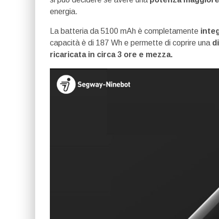
energia.
La batteria da 5100 mAh è completamente
inte
capacità è di 187 Wh e permette di coprire una
d
ricaricata in circa 3 ore e mezza.