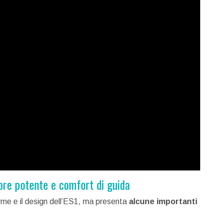
re potente e comfort di guida
rme e il design dell’ES1, ma presenta
alcune importanti