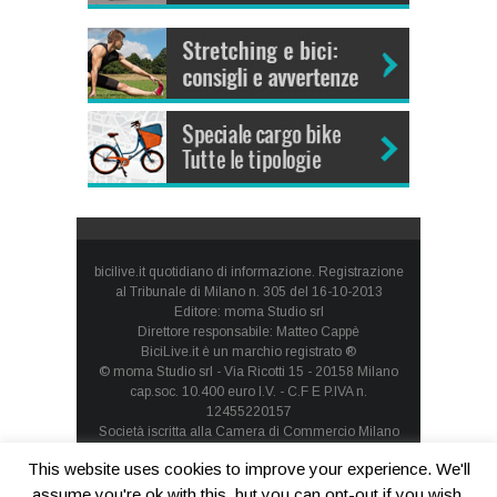
bicilive.it quotidiano di informazione. Registrazione
al Tribunale di Milano n. 305 del 16-10-2013
Editore: moma Studio srl
Direttore responsabile: Matteo Cappè
BiciLive.it è un marchio registrato ®
© moma Studio srl - Via Ricotti 15 - 20158 Milano
cap.soc. 10.400 euro I.V. - C.F E P.IVA n.
12455220157
Società iscritta alla Camera di Commercio Milano
Monza Brianza Lodi - REA: MI-1660257 - società con
This website uses cookies to improve your experience. We'll
socio unico
Privacy Policy
-
Cookie Policy
assume you're ok with this, but you can opt-out if you wish.