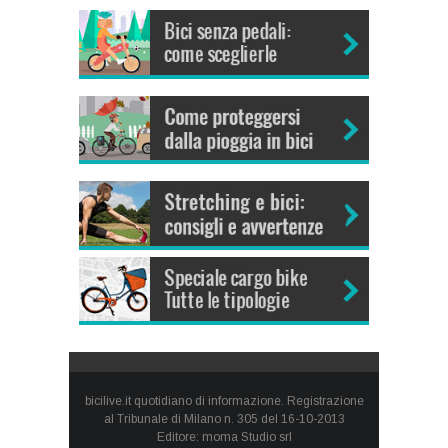
bicilive.it quotidiano di informazione. Registrazione
al Tribunale di Milano n. 305 del 16-10-2013
Editore: moma Studio srl