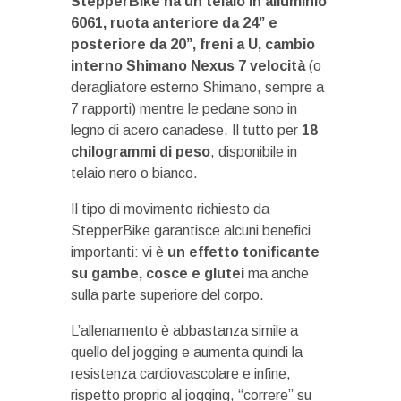
StepperBike ha un telaio in alluminio
6061, ruota anteriore da 24” e
posteriore da 20”, freni a U, cambio
interno Shimano Nexus 7 velocità
(o
deragliatore esterno Shimano, sempre a
7 rapporti) mentre le pedane sono in
legno di acero canadese. Il tutto per
18
chilogrammi di peso
, disponibile in
telaio nero o bianco.
Il tipo di movimento richiesto da
StepperBike garantisce alcuni benefici
importanti: vi è
un effetto tonificante
su gambe, cosce e glutei
ma anche
sulla parte superiore del corpo.
L’allenamento è abbastanza simile a
quello del jogging e aumenta quindi la
resistenza cardiovascolare e infine,
rispetto proprio al jogging, “correre” su