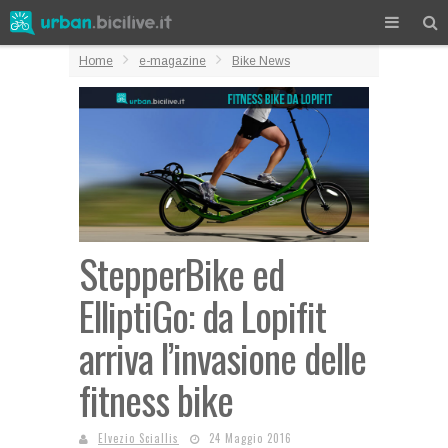
Home
e-magazine
Bike News
StepperBike ed
ElliptiGo: da Lopifit
arriva l’invasione delle
fitness bike
Elvezio Sciallis
24 Maggio 2016