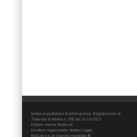
bicilive.it quotidiano di informazione. Registrazione al
Tribunale di Milano n. 305 del 16-10-2013
Editore: moma Studio srl
Direttore responsabile: Matteo Cappè
BiciLive.it è un marchio registrato ®