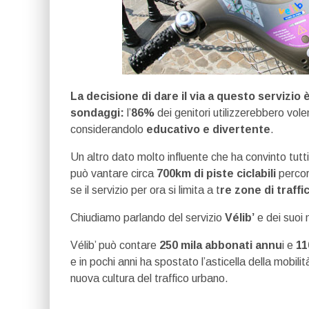
La decisione di dare il via a questo servizio è
sondaggi:
l’
86%
dei genitori utilizzerebbero volen
considerandolo
educativo e divertente
.
Un altro dato molto influente che ha convinto tutti gli
può vantare circa
700km di piste ciclabili
percor
se il servizio per ora si limita a t
re zone di traffi
Chiudiamo parlando del servizio
Vélib’
e dei suoi 
Vélib’ può contare
250 mila abbonati annu
i e
11
e in pochi anni ha spostato l’asticella della mobili
nuova cultura del traffico urbano.