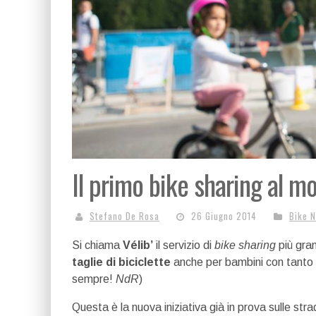
Il primo bike sharing al m
Stefano De Rosa
26 Giugno 2014
Bike 
Si chiama
Vélib’
il servizio di
bike sharing
più gra
taglie di biciclette
anche per bambini con tanto d
sempre!
NdR
)
Questa è la nuova iniziativa già in prova sulle str