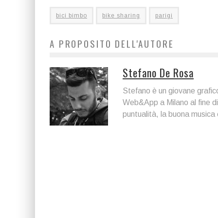
bici bimbo
bike sharing
parigi
A PROPOSITO DELL'AUTORE
Stefano De Rosa
Stefano è un giovane grafi
Web&App a Milano al fine di
puntualità, la buona musica e