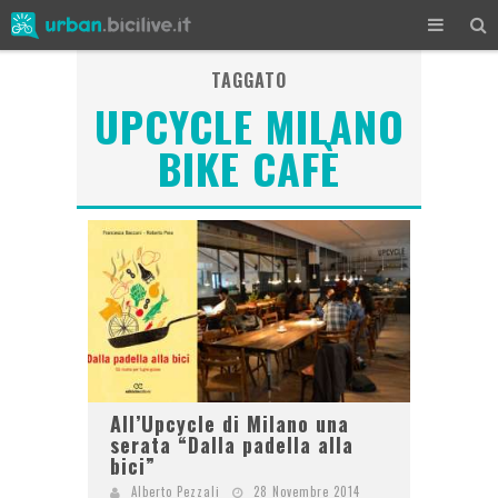
TAGGATO
UPCYCLE MILANO
BIKE CAFÈ
All’Upcycle di Milano una
serata “Dalla padella alla
bici”
Alberto Pezzali
28 Novembre 2014