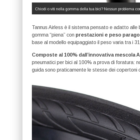
Chiodi o viti nella gomma della tua bici? Nessun problema c
Tannus Airless è il sistema pensato e adatto alle bi
gomma “piena” con
prestazioni e peso paragon
base al modello equipaggiato il peso varia tra i 
Composte al 100% dall’innovativa mescola Ai
pneumatici per bici al 100% a prova di foratura: n
guida sono praticamente le stesse dei copertoni c