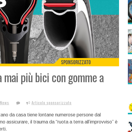
ia mai più bici con gomme a
 News
Articolo sponsorizzato
ontano da casa tiene lontane numerose persone dal
o assicurare, il trauma da “ruota a terra all’improvviso” è
rti.