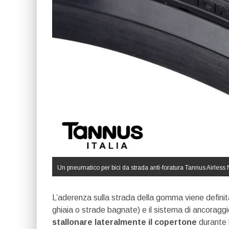
Un pneumatico per bici da strada anti-foratura Tannus Airless 
L’aderenza sulla strada della gomma viene defini
ghiaia o strade bagnate) e il sistema di ancoraggio
stallonare lateralmente il copertone
durante 