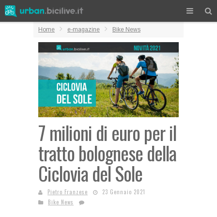
Home
e-magazine
Bike News
7 milioni di euro per il
tratto bolognese della
Ciclovia del Sole
Pietro Franzese
23 Gennaio 2021
Bike News