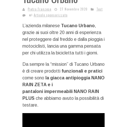
Pietro Franzese
27 Novembre 2020
Test
Articolo sponsorizzato
L’azienda milanese
Tucano Urbano
,
grazie ai suoi oltre 20 anni di esperienza
nel proteggere dal freddo e dalla pioggia i
motociclisti, lancia una gamma pensata
per chi utilizza la bicicletta tutti i giorni.
Da sempre la “mission” di Tucano Urbano
è di creare prodotti
funzionali e pratici
come sono
la giacca antipioggia NANO
RAIN ZETA e i
pantaloni impermeabili NANO RAIN
PLUS
che abbiamo avuto la possibilità di
testare.