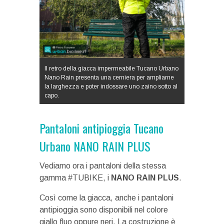
Il retro della giacca impermeabile Tucano Urbano
Nano Rain presenta una cerniera per ampliarne
la larghezza e poter indossare uno zaino sotto al
capo.
Pantaloni antipioggia Tucano
Urbano NANO RAIN PLUS
Vediamo ora i pantaloni della stessa
gamma #TUBIKE, i
NANO RAIN PLUS
.
Così come la giacca, anche i pantaloni
antipioggia sono disponibili nel colore
giallo fluo oppure neri. La costruzione è