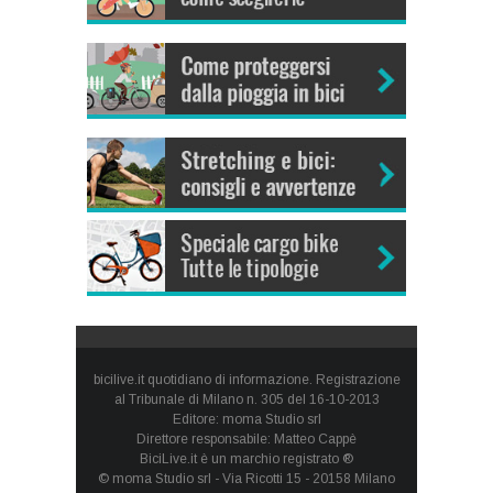
bicilive.it quotidiano di informazione. Registrazione
al Tribunale di Milano n. 305 del 16-10-2013
Editore: moma Studio srl
Direttore responsabile: Matteo Cappè
BiciLive.it è un marchio registrato ®
© moma Studio srl - Via Ricotti 15 - 20158 Milano