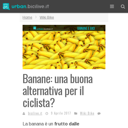
Home
Wiki Bike
Banane: una buona
alternativa per il
ciclista?
bicilive.it
9 Aprile 2017
Wiki Bike
La banana è un
frutto dalle