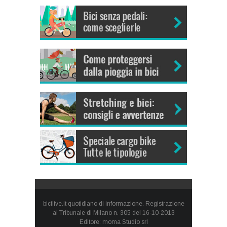
bicilive.it quotidiano di informazione. Registrazione
al Tribunale di Milano n. 305 del 16-10-2013
Editore: moma Studio srl