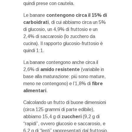
quindi prese con cautela.
Le banane
contengono circa il 15% di
carboidrati
, di cui abbiamo circa un 5%
di glucosio, un 4,9% di fruttosio e un
2,4% di saccarosio (lo zucchero da
cucina). Il rapporto glucosio-fruttosio è
quindi 1:1.
La banane contengono anche circa il
2,6% di
amido resistente
(variabile in
base alla maturazione: più sono mature,
meno ne contengono) e l’1,8% di
fibre
alimentari
.
Calcolando un frutto di buone dimensioni
(circa 125 grammi di parte edibile),
abbiamo 15,4 g di
zuccheri
(9,2 g di
“rapidi”, ovvero glucosio e saccarosio, e
6,2 g di “lenti” rappresentati dal fruttosio,