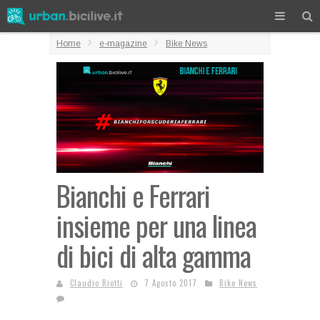
Home
e-magazine
Bike News
Bianchi e Ferrari
insieme per una linea
di bici di alta gamma
Claudio Riotti
7 Agosto 2017
Bike News