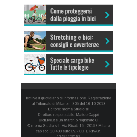
bicilive.it quotidiano di informazione. Registrazione
al Tribunale di Milano n. 305 del 16-10-2013
Editore: moma Studio srl
Direttore responsabile: Matteo Cappè
BiciLive.it è un marchio registrato ®
© moma Studio srl - Via Ricotti 15 - 20158 Milano
cap.soc. 10.400 euro I.V. - C.F E P.IVA n.
12455220157