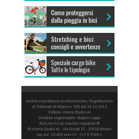
bicilive.it quotidiano di informazione. Registrazione
al Tribunale di Milano n. 305 del 16-10-2013
Editore: moma Studio srl
Direttore responsabile: Matteo Cappè
BiciLive.it è un marchio registrato ®
© moma Studio srl - Via Ricotti 15 - 20158 Milano
cap.soc. 10.400 euro I.V. - C.F E P.IVA n.