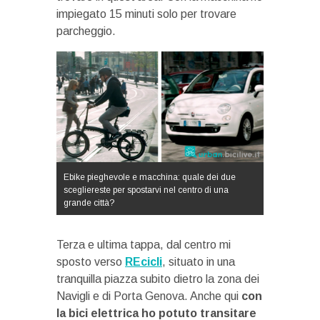
impiegato 15 minuti solo per trovare
parcheggio.
Ebike pieghevole e macchina: quale dei due
scegliereste per spostarvi nel centro di una
grande città?
Terza e ultima tappa, dal centro mi
sposto verso
REcicli
, situato in una
tranquilla piazza subito dietro la zona dei
Navigli e di Porta Genova. Anche qui
con
la bici elettrica ho potuto transitare