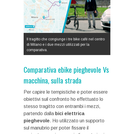
Il tragitto che congiunge i tre bike cafè nel centro
di Milano e i due mezzi utilizzati per la
comparativa.
Comparativa ebike pieghevole Vs
macchina, sulla strada
Per capire le tempistiche e poter essere
obiettivi suil confronto ho effettuato lo
stesso tragitto con entrambi i mezzi,
partendo dalla
bici elettrica
pieghevole
. Ho utilizzato un supporto
sul manubrio per poter fissare il