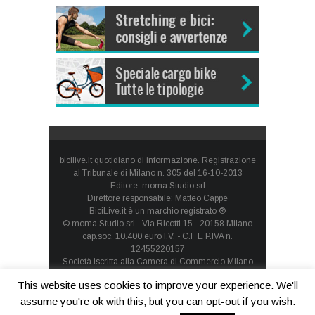
bicilive.it quotidiano di informazione. Registrazione
al Tribunale di Milano n. 305 del 16-10-2013
Editore: moma Studio srl
Direttore responsabile: Matteo Cappè
BiciLive.it è un marchio registrato ®
© moma Studio srl - Via Ricotti 15 - 20158 Milano
cap.soc. 10.400 euro I.V. - C.F E P.IVA n.
12455220157
Società iscritta alla Camera di Commercio Milano
Monza Brianza Lodi - REA: MI-1660257 - società con
This website uses cookies to improve your experience. We'll
socio unico
Privacy Policy
-
Cookie Policy
assume you're ok with this, but you can opt-out if you wish.