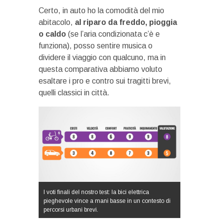
Certo, in auto ho la comodità del mio
abitacolo,
al riparo da freddo, pioggia
o caldo
(se l’aria condizionata c’è e
funziona), posso sentire musica o
dividere il viaggio con qualcuno, ma in
questa comparativa abbiamo voluto
esaltare i pro e contro sui tragitti brevi,
quelli classici in città.
I voti finali del nostro test: la bici elettrica
pieghevole vince a mani basse in un contesto di
percorsi urbani brevi.