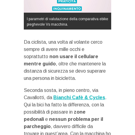
I parametri di valutazione della comparativa ebike
pieghevole Vs macchina.
Da ciclista, una volta al volante cerco
sempre di avere mille occhi e
soprattutto
non usare il cellulare
mentre guido
, oltre che mantenere la
distanza di sicurezza se devo superare
una persona in bicicletta.
Seconda sosta, in pieno centro, via
Cavallotti, da
Bianchi Cafè & Cycles
.
Qui la bici ha fatto la differenza, con la
possibilità di passare in
zone
pedonali
e
nessun problema per il
parcheggio
, davvero difficile da
trovare in quest’area. Con la macchina ho