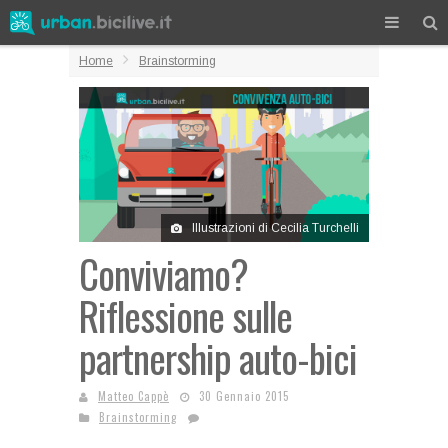
Home
Brainstorming
Illustrazioni di Cecilia Turchelli
Conviviamo?
Riflessione sulle
partnership auto-bici
Matteo Cappè
30 Gennaio 2015
Brainstorming