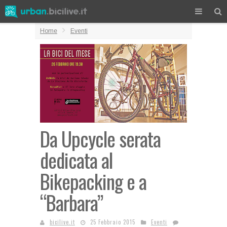
Home
Eventi
Da Upcycle serata
dedicata al
Bikepacking e a
“Barbara”
bicilive.it
25 Febbraio 2015
Eventi