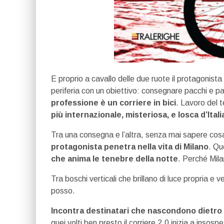
E proprio a cavallo delle due ruote il protagonista
periferia con un obiettivo: consegnare pacchi e p
professione è un corriere in bici
. Lavoro del 
più internazionale, misteriosa, e losca d’Itali
Tra una consegna e l’altra, senza mai sapere cosa
protagonista penetra nella vita di Milano
. Qu
che anima le tenebre della notte
. Perché Mil
Tra boschi verticali che brillano di luce propria e v
posso.
Incontra destinatari che nascondono dietro 
quei volti ben presto il corriere 2.0 inizia a insos