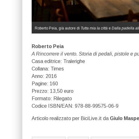
Roberto Peia, già autore di
Tutta mia la città
e
Dalla padella all
Roberto Peia
A Rincorrere il vento. Storia di pedali, pistole e p
Casa editrice: Tralerighe
Collana: Times
Anno: 2016
Pagine: 160
Prezzo: 13,50 euro
Formato: Rilegato
Codice ISBN/EAN: 978-88-99575-06-9
Articolo realizzato per BiciLive.it da
Giulo Maspe