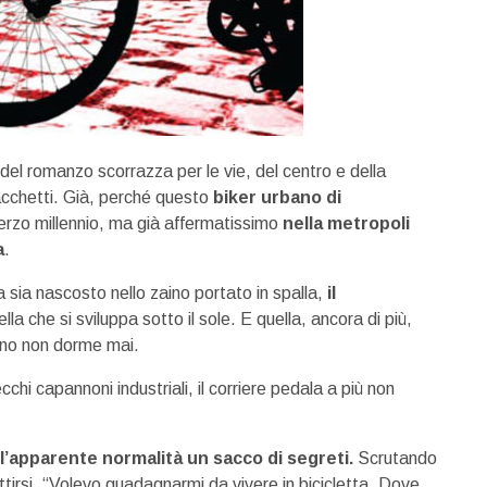
 del romanzo scorrazza per le vie, del centro e della
acchetti. Già, perché questo
biker urbano di
terzo millennio, ma già affermatissimo
nella metropoli
a
.
 sia nascosto nello zaino portato in spalla,
il
ella che si sviluppa sotto il sole. E quella, ancora di più,
ano non dorme mai.
ecchi capannoni industriali, il corriere pedala a più non
l’apparente normalità un sacco di segreti.
Scrutando
pettirsi. “Volevo guadagnarmi da vivere in bicicletta. Dove