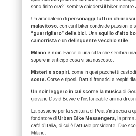
sono finito ora?” sembra chiedersi il biker mentr
Un arcobaleno di
personaggi tutti in chiarosc
malavitoso
, con cui il biker condivide passioni e
“guerrigliero” della bici
. Una
squillo d’alto b
camorrista
e un
delinquente vecchio stile
.
Milano è noir.
Facce di una città che sembra una 
sapere in anticipo cosa vi sia nascosto.
Misteri e sospiri
, come in quei pacchetti custod
soste.
Corse e riposi. Battiti frenetici e respiri ril
Un noir leggero in cui scorre la musica
di Gor
giovane David Bowie e l’instancabile anima di cant
La passione per la scrittura di Peia s’intreccia a qu
fondatore di
Urban Bike Messengers
, la prima 
café d’Italia, di cui è l’attuale presidente. Due 
Milano.