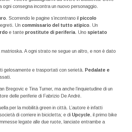
e a ogni consegna incontra un nuovo personaggio.
uro
. Scorrendo le pagine s’incontrano il
piccolo
 segreti. Un
commissario del tutto atipico
. Un
ordo
e tante
prostitute di periferia
. Uno
spietato
matrioska. A ogni strato ne segue un altro, e non è dato
iti gelosamente e trasportati con serietà.
Pedalate e
assati.
an Bregovic e Tina Turner, ma anche l’inquietudine di un
ore delle periferie di Fabrizio De André.
ella per la mobilità green in città. L’autore è infatti
società di corriere in bicicletta; e di
Upcycle
, il primo bike
scommesse legate alle due ruote, lanciate entrambe a