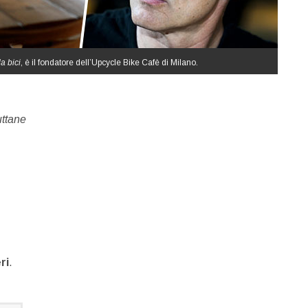
a bici
, è il fondatore dell’Upcycle Bike Cafè di Milano.
uttane
ri
.