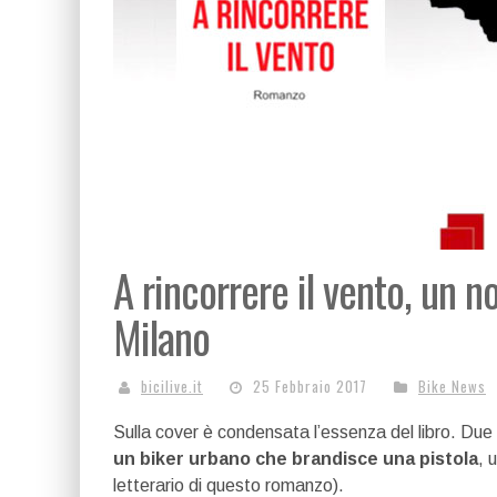
A rincorrere il vento, un 
Milano
bicilive.it
25 Febbraio 2017
Bike News
Sulla cover è condensata l’essenza del libro. Due c
un biker urbano che brandisce una pistola
, 
letterario di questo romanzo).