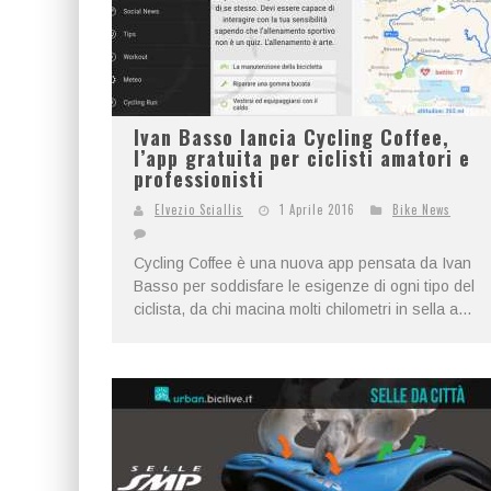
Ivan Basso lancia Cycling Coffee,
l’app gratuita per ciclisti amatori e
professionisti
Elvezio Sciallis
1 Aprile 2016
Bike News
Cycling Coffee è una nuova app pensata da Ivan
Basso per soddisfare le esigenze di ogni tipo del
ciclista, da chi macina molti chilometri in sella a...