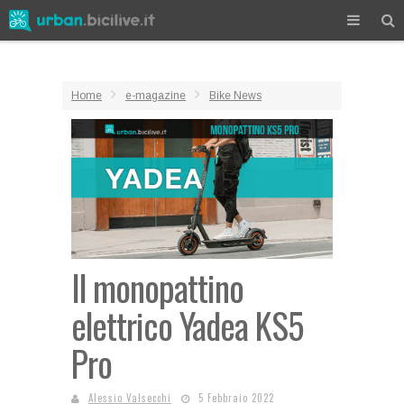
Home
e-magazine
Bike News
Il monopattino
elettrico Yadea KS5
Pro
Alessio Valsecchi
5 Febbraio 2022