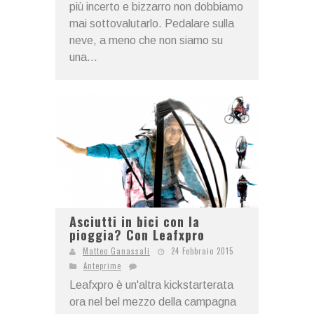
più incerto e bizzarro non dobbiamo
mai sottovalutarlo. Pedalare sulla
neve, a meno che non siamo su
una...
Asciutti in bici con la
pioggia? Con Leafxpro
Matteo Ganassali
24 Febbraio 2015
Anteprime
Leafxpro è un'altra kickstarterata
ora nel bel mezzo della campagna