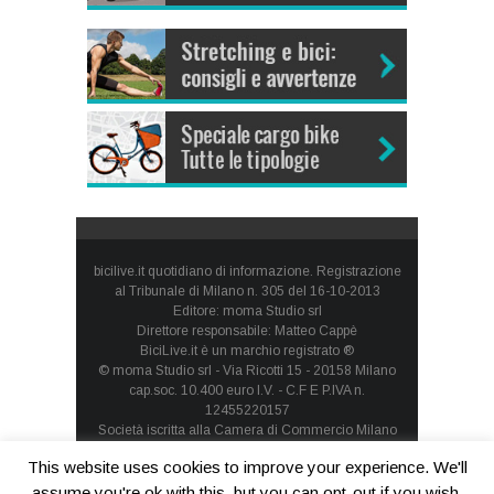
bicilive.it quotidiano di informazione. Registrazione
al Tribunale di Milano n. 305 del 16-10-2013
Editore: moma Studio srl
Direttore responsabile: Matteo Cappè
BiciLive.it è un marchio registrato ®
© moma Studio srl - Via Ricotti 15 - 20158 Milano
cap.soc. 10.400 euro I.V. - C.F E P.IVA n.
12455220157
Società iscritta alla Camera di Commercio Milano
Monza Brianza Lodi - REA: MI-1660257 - società con
This website uses cookies to improve your experience. We'll
socio unico
Privacy Policy
-
Cookie Policy
assume you're ok with this, but you can opt-out if you wish.