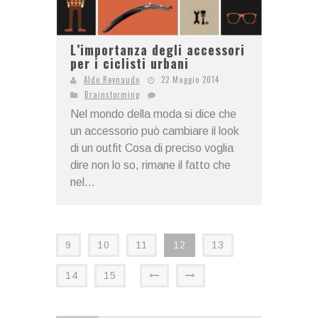
L’importanza degli accessori
per i ciclisti urbani
Aldo Reynaudo
22 Maggio 2014
Brainstorming
Nel mondo della moda si dice che
un accessorio può cambiare il look
di un outfit Cosa di preciso voglia
dire non lo so, rimane il fatto che
nel...
9
10
11
12
13
14
15