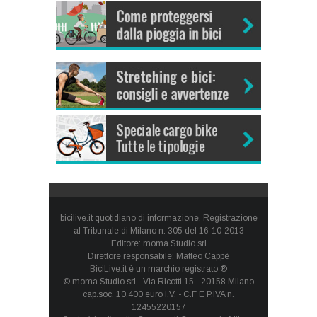
bicilive.it quotidiano di informazione. Registrazione
al Tribunale di Milano n. 305 del 16-10-2013
Editore: moma Studio srl
Direttore responsabile: Matteo Cappè
BiciLive.it è un marchio registrato ®
© moma Studio srl - Via Ricotti 15 - 20158 Milano
cap.soc. 10.400 euro I.V. - C.F E P.IVA n.
12455220157