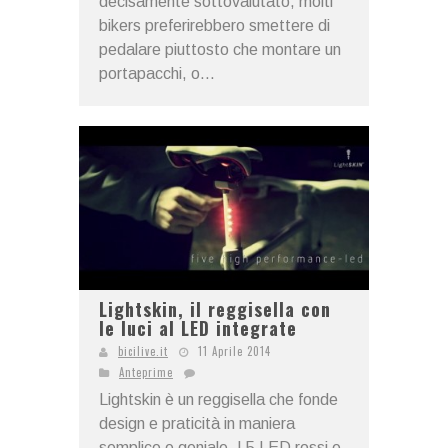
decisamente sottovalutato, molti
bikers preferirebbero smettere di
pedalare piuttosto che montare un
portapacchi, o...
Lightskin, il reggisella con
le luci al LED integrate
bicilive.it
11 Aprile 2014
Anteprime
Lightskin è un reggisella che fonde
design e praticità in maniera
semplice e geniale. I 5 LED rossi e